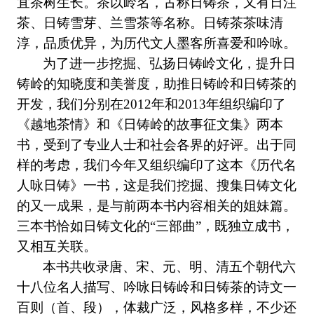
宜茶树生长。茶以岭名，古
称日铸
茶，又有
日注
茶、
日铸雪芽
、兰雪茶等名称。
日铸
茶茶味清
淳，品质优异，为历代文人墨客所喜爱和吟咏。
为了进一步挖掘、弘扬日铸岭文化，提升日
铸岭的知晓度和美誉度，助推日铸岭和日铸茶的
开发，我们分别在2012年和2013年组织编印了
《越地茶情》和《日铸岭的故事征文集》两本
书，受到了专业人士和社会各界的好评。出于同
样的考虑，我们今年又组织编印了这本《历代名
人咏日铸》一书，这是我们挖掘、搜集日铸文化
的又一成果，是与前两本书内容相关的姐妹篇。
三本书恰如日铸文化的“三部曲”，既独立成书，
又相互关联。
本书共收录唐、宋、元、明、清五个朝代六
十八位名人描写、吟咏日铸岭和日铸茶的诗文一
百则（首、段），体裁广泛，风格多样，不少还