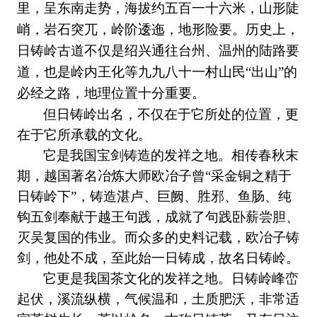
里，呈东南走势，海拔约
五百一十六
米，山形陡
峭，岩石突兀，岭阶逶迤，地形险要。
历史上，
日铸岭
古道
不仅是
绍兴
通往台州、温州的陆路要
道，
也
是
岭内
王化
等
九九八十一村山民
“出山”的
必经之路
，地理位置十分重要。
但
日铸岭
出名，不仅在于它所处的位置，更
在
于
它所承载的文化。
它是我国宝剑铸造的发祥之地。
相传春秋末
期，越国著名冶炼大师欧冶子曾“采金铜之精于
日铸岭下”，铸造湛卢、巨阙、胜邪、鱼肠、纯
钩五剑奉献于越王句践，成就了句践卧薪尝胆、
灭吴复国
的伟业。
而众多的史料记载，
欧冶子铸
剑，他处不成，至此
始
一日铸成，故名日铸岭。
它更是我国茶文化的发祥之地。
日铸岭
峰峦
起伏，溪流纵横，气候温和，
土质肥沃，非常适