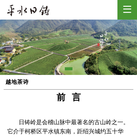
越地茶诗
前 言
日铸岭
是
会稽山
脉
中最著名的古山岭之一。
它
介于
柯桥区
平水镇
东南，距
绍兴
城约五十华